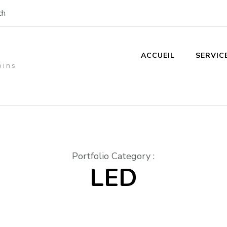
ch
ACCUEIL
SERVIC
oins
Portfolio Category
:
LED